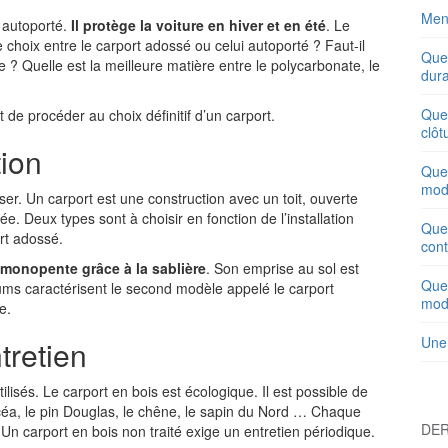
Ment
 autoporté.
Il protège la voiture en hiver et en été
. Le
le choix entre le carport adossé ou celui autoporté ? Faut-il
Quel
 ? Quelle est la meilleure matière entre le polycarbonate, le
dura
Quel
de procéder au choix définitif d’un carport.
clôt
tion
Quel
mod
liser. Un carport est une construction avec un toit, ouverte
iée. Deux types sont à choisir en fonction de l’installation
Quel
rt adossé.
con
t monopente grâce à la sablière
. Son emprise au sol est
Quel
ums caractérisent le second modèle appelé le carport
mod
e.
Une
tretien
lisés. Le carport en bois est écologique. Il est possible de
icéa, le pin Douglas, le chêne, le sapin du Nord … Chaque
DER
 Un carport en bois non traité exige un entretien périodique.