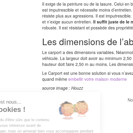
Il exige de la peinture ou de la lasure. Celui en b
est imputrescible et nécessite moins d’entretien
résiste plus aux agressions. Il est imputrescible. 
et n’exige aucun entretien.
Il suffit juste de l
robuste. Il est résistant et possède des propriété
Les dimensions de l’abr
Le carport a des dimensions variables. Néanmoins,
véhicule. La largeur doit avoir au minimum 2,
hauteur doit faire 2,50 m au moins. Les dimension
Le Carport est une bonne solution si vous n’ave
quand même
embellir votre maison moderne
source image : Houzz
No
Salut c'est nous...
les Cookies !
On a attendu d'être sûrs que le contenu
de ce site vous intéresse avant de
vous déranger, mais on aimerait bien vous accompagner pendant