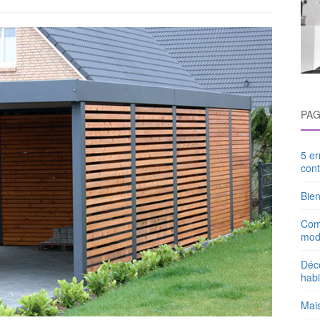
PA
5 er
con
Bien
Com
mod
Déco
habi
Mai